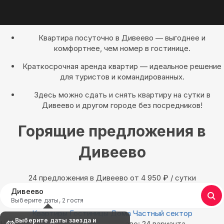
Квартира посуточно в Дивеево — выгоднее и
комфортнее, чем номер в гостинице.
Краткосрочная аренда квартир — идеальное решение
для туристов и командированных.
Здесь можно сдать и снять квартиру на сутки в
Дивеево и другом городе без посредников!
Горящие предложения в
Дивеево
24 предложения в Дивеево oт 4 950
₽
/ сутки
Дивеево
Выберите даты, 2 гостя
Квартиры
Гостиницы
Дома
Частный сектор
Выберите даты заезда и
Найдём, где остановиться в Дивеево: 24 варианта