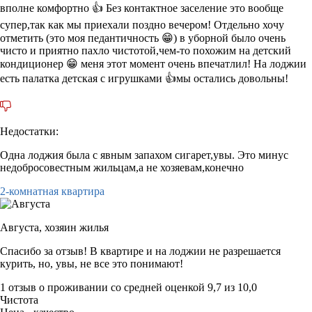
вполне комфортно 👍 Без контактное заселение это вообще
супер,так как мы приехали поздно вечером! Отдельно хочу
отметить (это моя педантичность 😁) в уборной было очень
чисто и приятно пахло чистотой,чем-то похожим на детский
кондиционер 😁 меня этот момент очень впечатлил! На лоджии
есть палатка детская с игрушками 👍мы остались довольны!
Недостатки:
Одна лоджия была с явным запахом сигарет,увы. Это минус
недобросовестным жильцам,а не хозяевам,конечно
2-комнатная квартира
Августа,
хозяин жилья
Спасибо за отзыв! В квартире и на лоджии не разрешается
курить, но, увы, не все это понимают!
1 отзыв
о проживании со средней оценкой
9,7
из
10,0
Чистота