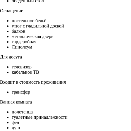
обеденный стол
Оснащение
постельное бельё
утюг с гладильной доской
балкон
металлическая дверь
гардеробная
Линолеум
Для досуга
телевизор
кабельное ТВ
Входит в стоимость проживания
трансфер
Ванная комната
полотенца
туалетные принадлежности
фен
душ