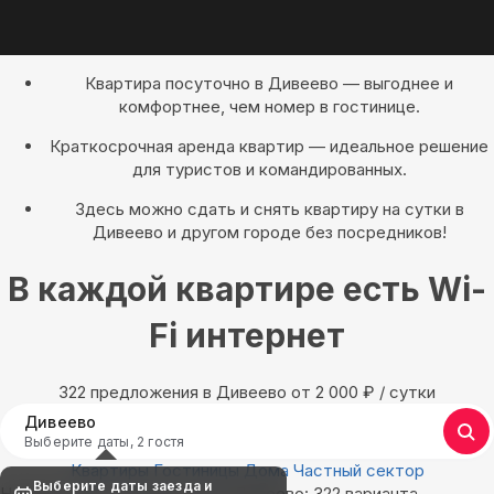
Квартира посуточно в Дивеево — выгоднее и
комфортнее, чем номер в гостинице.
Краткосрочная аренда квартир — идеальное решение
для туристов и командированных.
Здесь можно сдать и снять квартиру на сутки в
Дивеево и другом городе без посредников!
В каждой квартире есть Wi-
Fi интернет
322 предложения в Дивеево oт 2 000
₽
/ сутки
Дивеево
Выберите даты, 2 гостя
Квартиры
Гостиницы
Дома
Частный сектор
Выберите даты заезда и
Найдём, где остановиться в Дивеево: 322 варианта