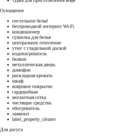
турка для приготовления кофе
Оснащение
постельное бельё
беспроводной интернет Wi-Fi
кондиционер
сушилка для белья
центральное отопление
утюг с гладильной доской
водонагреватель
балкон
металлическая дверь
домофон
раскладная кровать
шкаф
ковровое покрытие
гардеробная
москитная сетка
чистящие средства
обогреватель
ламинат
label_property_cleaner
Для досуга