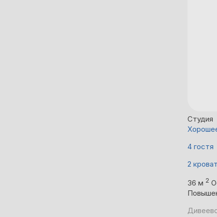
Студия
Хороше
4 гостя
2 крова
2
36 м
О
Повыше
Дивеево