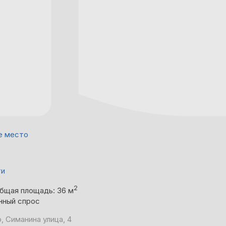
е место
ти
2
бщая площадь: 36 м
нный спрос
, Симанина улица, 4