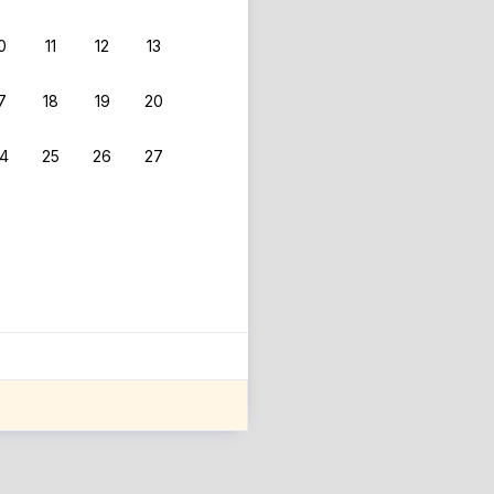
0
11
12
13
7
18
19
20
4
25
26
27
ле оценки проживания.