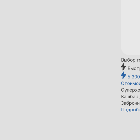
Выбор г
Быст
5 30
Стоимос
Суперхо
Кэшбэк
Заброни
Подроб