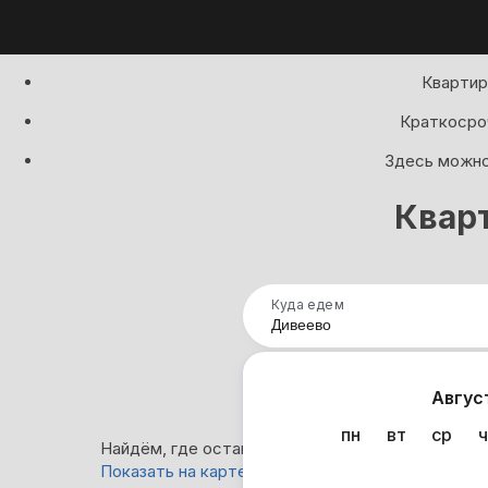
Квартир
Краткосроч
Здесь можно 
Квар
Куда едем
Нап
Авгус
пн
вт
ср
ч
Найдём, где остановиться в Дивеево: 320 вари
Показать на карте