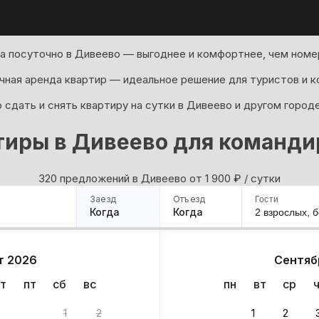
а посуточно в Дивеево — выгоднее и комфортнее, чем номер
ная аренда квартир — идеальное решение для туристов и к
сдать и снять квартиру на сутки в Дивеево и другом город
тиры в Дивеево для команди
320 предложений в Дивеево oт 1 900
₽
/ сутки
Заезд
Отъезд
Гости
Когда
Когда
2 взрослых,
б
ример
Санкт-Петербург
Москва
Сочи
Минск
Казань
Дагестан
Кисловодск
Аб
т 2026
Сентяб
Квартиры
Гостиницы
Дома
Частный сектор
т
пт
сб
вс
пн
вт
ср
антов
1
2
1
2