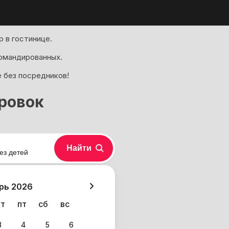
 в гостинице.
омандированных.
е без посредников!
ровок
Найти
ез детей
хазия
рь 2026
чт
пт
сб
вс
3
4
5
6