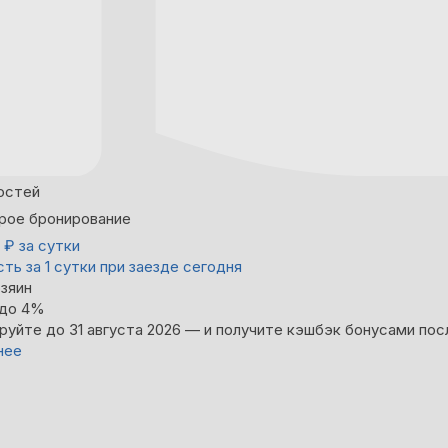
остей
рое бронирование
0
₽
за сутки
ть за 1 сутки при заезде сегодня
зяин
 до 4%
руйте до 31 августа 2026 — и получите кэшбэк бонусами пос
нее