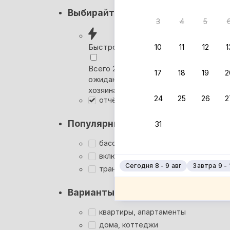
Кэшбэк
Выбирайте лучшее
3
4
5
Вернём 
после о
Быстрое бронирование
10
11
12
1
Выбира
Всего 2 минуты, без
17
18
19
2
ожидания ответа от
Мгновен
хозяина
24
25
26
2
отчётные документы
Суперхо
Кэшбэк
Популярные фильтры
31
Заброни
Подроб
бассейн
включён завтрак
Сегодня 8 - 9 авг
Завтра 9 - 
трансфер
Варианты размещения
квартиры, апартаменты
дома, коттеджи