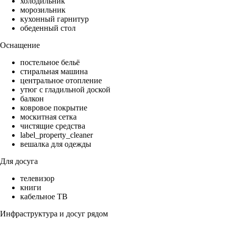
холодильник
морозильник
кухонный гарнитур
обеденный стол
Оснащение
постельное бельё
стиральная машина
центральное отопление
утюг с гладильной доской
балкон
ковровое покрытие
москитная сетка
чистящие средства
label_property_cleaner
вешалка для одежды
Для досуга
телевизор
книги
кабельное ТВ
Инфраструктура и досуг рядом