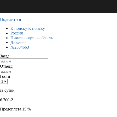
Поделиться
К поиску
К поиску
Россия
Нижегородская область
Дивеево
№2304663
Заезд
Отъезд
Гости
за сутки
6 700
₽
Предоплата 15 %