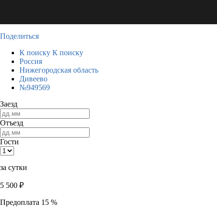
Поделиться
К поиску
К поиску
Россия
Нижегородская область
Дивеево
№949569
Заезд
Отъезд
Гости
за сутки
5 500
₽
Предоплата 15 %