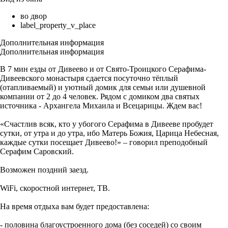
во двор
label_property_v_place
Дополнительная информация
Дополнительная информация
В 7 мин езды от Дивеево и от Свято-Троицкого Серафима-
Дивеевского монастыря сдается посуточно тёплый
(отапливаемый) и уютный домик для семьи или душевной
компании от 2 до 4 человек. Рядом с домиком два святых
источника - Архангела Михаила и Всецарицы. Ждем вас!
«Счастлив всяк, кто у убогого Серафима в Дивееве пробудет
сутки, от утра и до утра, ибо Матерь Божия, Царица Небесная,
каждые сутки посещает Дивеево!» – говорил преподобный
Серафим Саровский.
Возможен поздний заезд.
WiFi, скоростной интернет, ТВ.
На время отдыха вам будет предоставлена:
- половина благоустроенного дома (без соседей) со своим