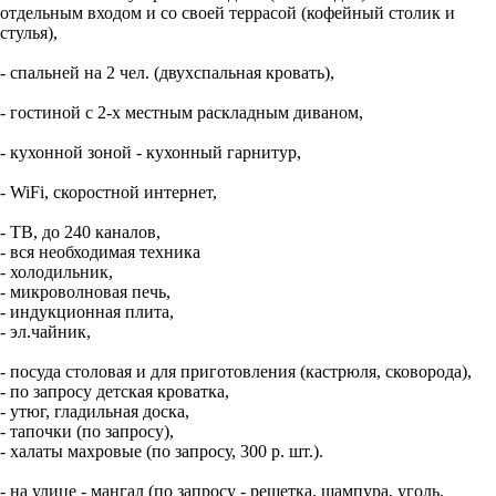
отдельным входом и со своей террасой (кофейный столик и
стулья),
- спальней на 2 чел. (двухспальная кровать),
- гостиной с 2-х местным раскладным диваном,
- кухонной зоной - кухонный гарнитур,
- WiFi, скоростной интернет,
- ТВ, до 240 каналов,
- вся необходимая техника
- холодильник,
- микроволновая печь,
- индукционная плита,
- эл.чайник,
- посуда столовая и для приготовления (кастрюля, сковорода),
- по запросу детская кроватка,
- утюг, гладильная доска,
- тапочки (по запросу),
- халаты махровые (по запросу, 300 р. шт.).
- на улице - мангал (по запросу - решетка, шампура, уголь,