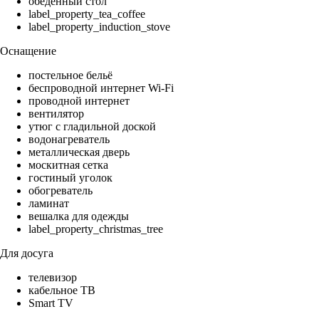
обеденный стол
label_property_tea_coffee
label_property_induction_stove
Оснащение
постельное бельё
беспроводной интернет Wi-Fi
проводной интернет
вентилятор
утюг с гладильной доской
водонагреватель
металлическая дверь
москитная сетка
гостиный уголок
обогреватель
ламинат
вешалка для одежды
label_property_christmas_tree
Для досуга
телевизор
кабельное ТВ
Smart TV