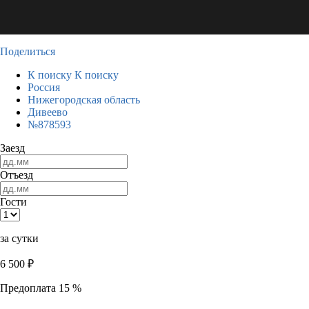
Поделиться
К поиску
К поиску
Россия
Нижегородская область
Дивеево
№878593
Заезд
Отъезд
Гости
за сутки
6 500
₽
Предоплата 15 %