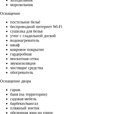
холодильник
морозильник
Оснащение
постельное бельё
беспроводной интернет Wi-Fi
сушилка для белья
утюг с гладильной доской
водонагреватель
шкаф
ковровое покрытие
гардеробная
москитная сетка
звукоизоляция
чистящие средства
обогреватель
Оснащение двора
гараж
баня (на территории)
садовая мебель
барбекю/мангал
пляжный зонтик
обеденная зона на улице