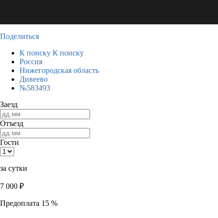
Поделиться
К поиску
К поиску
Россия
Нижегородская область
Дивеево
№583493
Заезд
Отъезд
Гости
за сутки
7 000
₽
Предоплата 15 %