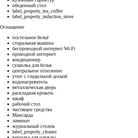
обеденный стол
label_property_tea_coffee
label_property_induction_stove
Оснащение
постельное бельё
стиральная машина
беспроводной интернет Wi-Fi
проводной интернет
кондиционер
сушилка для белья
центральное отопление
утюг с гладильной доской
водонагреватель
металлическая дверь
раскладная кровать
шкаф
рабочий стол
чистящие средства
Мансарда
ламинат
журнальный столик
label_property_cleaner
вешалка для одежды