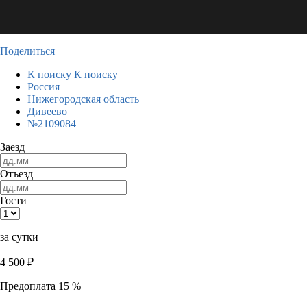
Поделиться
К поиску
К поиску
Россия
Нижегородская область
Дивеево
№2109084
Заезд
Отъезд
Гости
за сутки
4 500
₽
Предоплата 15 %