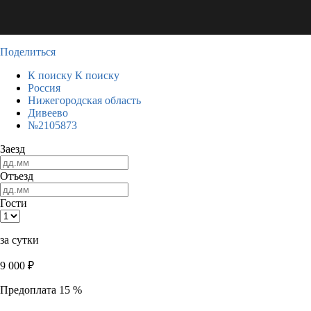
Поделиться
К поиску
К поиску
Россия
Нижегородская область
Дивеево
№2105873
Заезд
Отъезд
Гости
за сутки
9 000
₽
Предоплата 15 %