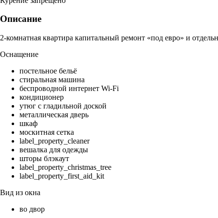
Курение запрещено
Описание
2-комнатная квартира капитальный ремонт «под евро» и отдельн
Оснащение
постельное бельё
стиральная машина
беспроводной интернет Wi-Fi
кондиционер
утюг с гладильной доской
металлическая дверь
шкаф
москитная сетка
label_property_cleaner
вешалка для одежды
шторы блэкаут
label_property_christmas_tree
label_property_first_aid_kit
Вид из окна
во двор