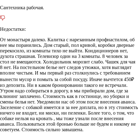
Сантехника рабочая.
Недостатки:
От монастыря далеко. Калитка с нарезанным профнастилом, об
нее мы поранились. Дом старый, пол кривой, коробки дверные
перекосило, из комнаты тихо не выйти. Кондиционеров нет,
духота страшная. Телевизор один на 3 комнаты. 8 человек за
стол не вмещаются. Холодильник морозит слабо. Чашек для чая
8 нет. На постельном белье нет следов утюжки, хотя выглядит
вполне чистым. И мы первый раз столкнулись с требованием
вынести мусор и помыть за собой посуду. Иначе вычтется 450₽
из депозита. Ни в каком бронировании такого не встречали.
Утром надо собираться в дорогу, в мы прибирали дом, где за
клининг заплачено. Стоимость как в гостинице, но уборки и
смены белья нет. Уведомили нас об этом после внесения аванса.
Заселение с собакой имеется и за нее доплата, но в эту стоимость
ничего не входит, ни миски, ни пеленки. Более того, о том, что
собаке нельзя на кровать , мы тоже узнали после внесения
аванса. Пользоваться этой бронью больше не будем и никому не
советуем. Стоимость сильно завышена.