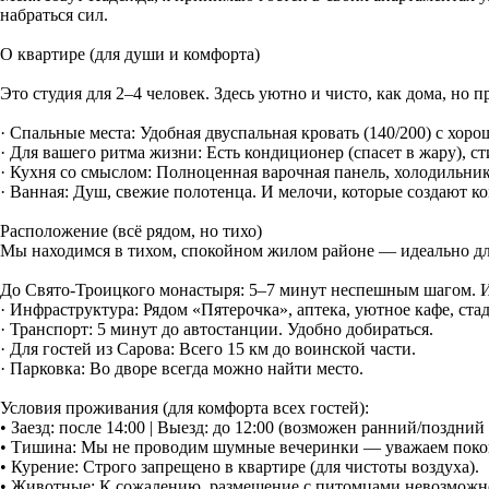
набраться сил.
О квартире (для души и комфорта)
Это студия для 2–4 человек. Здесь уютно и чисто, как дома, но 
· Спальные места: Удобная двуспальная кровать (140/200) с хор
· Для вашего ритма жизни: Есть кондиционер (спасет в жару), с
· Кухня со смыслом: Полноценная варочная панель, холодильник,
· Ванная: Душ, свежие полотенца. И мелочи, которые создают ко
Расположение (всё рядом, но тихо)
Мы находимся в тихом, спокойном жилом районе — идеально дл
До Свято-Троицкого монастыря: 5–7 минут неспешным шагом. Ид
· Инфраструктура: Рядом «Пятерочка», аптека, уютное кафе, ста
· Транспорт: 5 минут до автостанции. Удобно добираться.
· Для гостей из Сарова: Всего 15 км до воинской части.
· Парковка: Во дворе всегда можно найти место.
Условия проживания (для комфорта всех гостей):
• Заезд: после 14:00 | Выезд: до 12:00 (возможен ранний/поздний
• Тишина: Мы не проводим шумные вечеринки — уважаем покой 
• Курение: Строго запрещено в квартире (для чистоты воздуха).
• Животные: К сожалению, размещение с питомцами невозможн