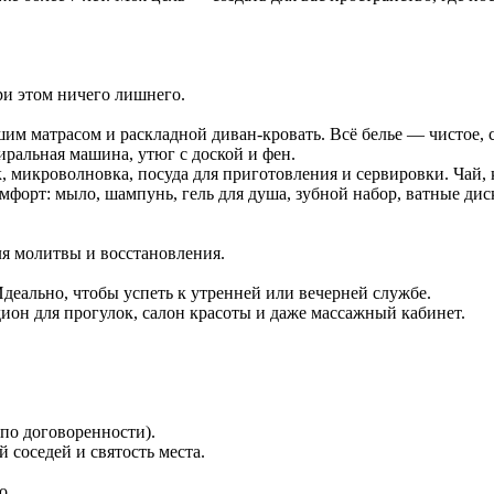
при этом ничего лишнего.
ошим матрасом и раскладной диван-кровать. Всё белье — чистое, 
тиральная машина, утюг с доской и фен.
 микроволновка, посуда для приготовления и сервировки. Чай, к
мфорт: мыло, шампунь, гель для душа, зубной набор, ватные дис
я молитвы и восстановления.
еально, чтобы успеть к утренней или вечерней службе.
дион для прогулок, салон красоты и даже массажный кабинет.
 по договоренности).
соседей и святость места.
о.