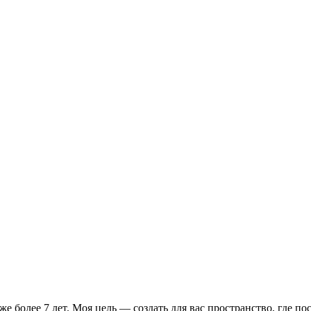
е более 7 лет. Моя цель — создать для вас пространство, где п