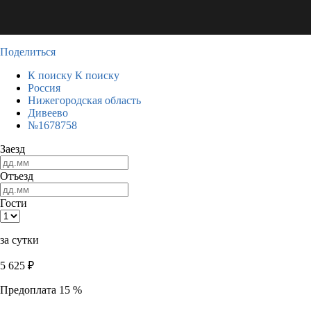
Поделиться
К поиску
К поиску
Россия
Нижегородская область
Дивеево
№1678758
Заезд
Отъезд
Гости
за сутки
5 625
₽
Предоплата 15 %