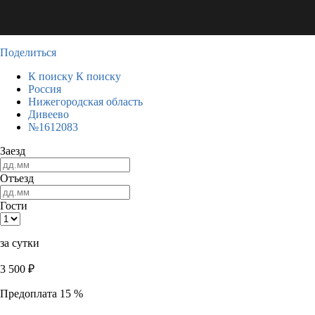
Поделиться
К поиску
К поиску
Россия
Нижегородская область
Дивеево
№1612083
Заезд
Отъезд
Гости
за сутки
3 500
₽
Предоплата 15 %